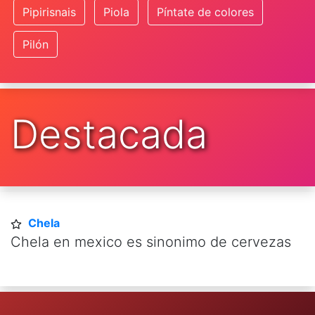
Pipirisnais
Piola
Píntate de colores
Pilón
Destacada
Chela
Chela en mexico es sinonimo de cervezas