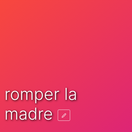
romper la
madre