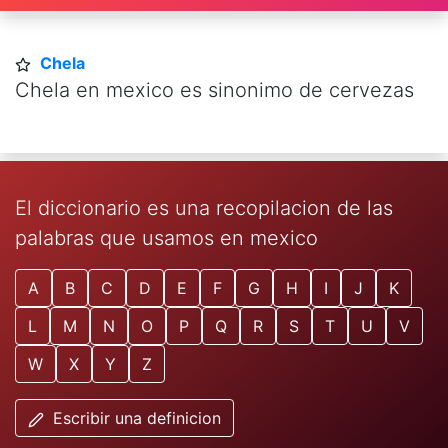
Chela
Chela en mexico es sinonimo de cervezas
El diccionario es una recopilacion de las
palabras que usamos en mexico
A
B
C
D
E
F
G
H
I
J
K
L
M
N
O
P
Q
R
S
T
U
V
W
X
Y
Z
Escribir una definicion