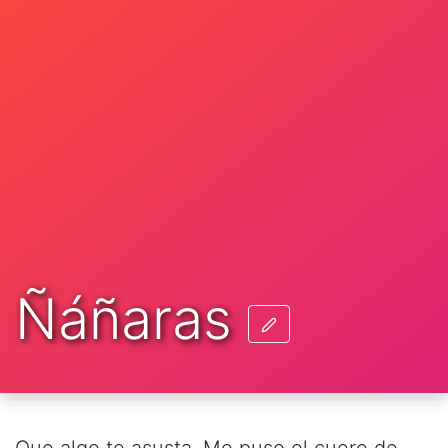
Ñáñaras