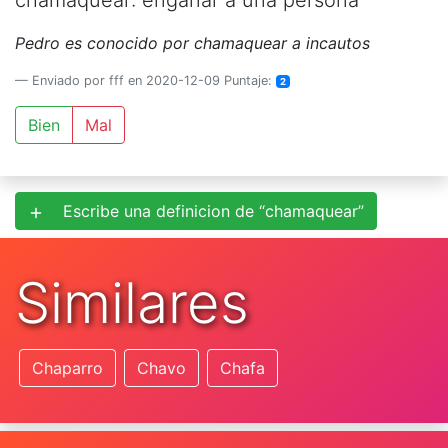
chamaquear: engañar a una persona
Pedro es conocido por chamaquear a incautos
Enviado por fff en 2020-12-09 Puntaje:
2
Bien
Mal
Escribe una definicion de “chamaquear”
Similares
Chaparro
Chavo
Chafa