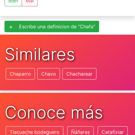
Bien
Mal
Escribe una definicion de “Chafa”
Similares
Chaparro
Chavo
Chacharear
Conoce más
Tlacuache bodeguero
Ñáñaras
Catafixiar