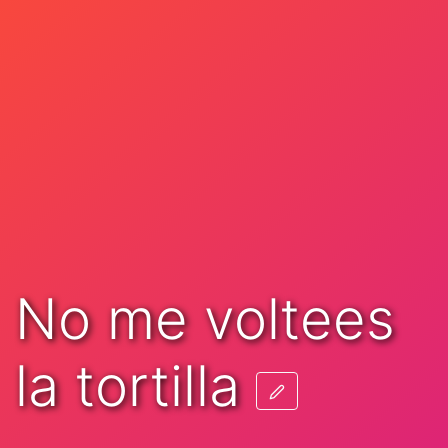
No me voltees
la tortilla