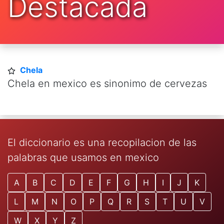
Destacada
Chela
Chela en mexico es sinonimo de cervezas
El diccionario es una recopilacion de las
palabras que usamos en mexico
A
B
C
D
E
F
G
H
I
J
K
L
M
N
O
P
Q
R
S
T
U
V
W
X
Y
Z