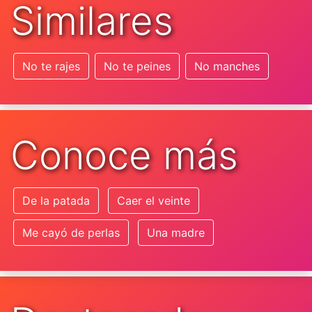
Similares
No te rajes
No te peines
No manches
Conoce más
De la patada
Caer el veinte
Me cayó de perlas
Una madre