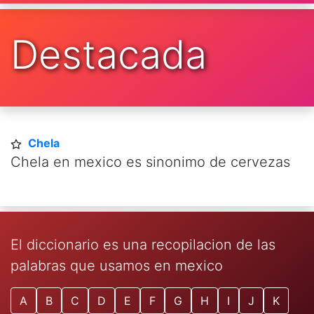
Destacada
Chela
Chela en mexico es sinonimo de cervezas
El diccionario es una recopilacion de las
palabras que usamos en mexico
A
B
C
D
E
F
G
H
I
J
K