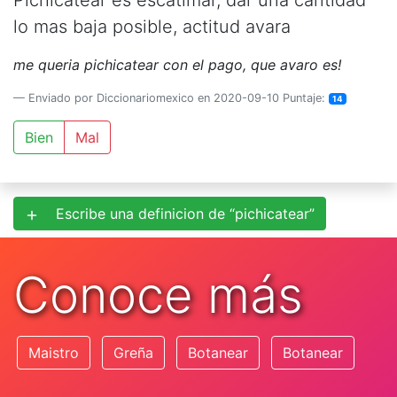
Pichicatear es escatimar, dar una cantidad
lo mas baja posible, actitud avara
me queria pichicatear con el pago, que avaro es!
Enviado por Diccionariomexico en 2020-09-10 Puntaje:
14
Bien
Mal
Escribe una definicion de “pichicatear”
Conoce más
Maistro
Greña
Botanear
Botanear