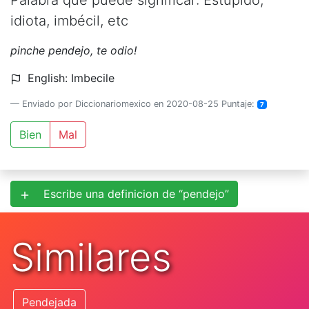
Palabra que puede significar: Estupido,
idiota, imbécil, etc
pinche pendejo, te odio!
English: Imbecile
Enviado por Diccionariomexico en 2020-08-25 Puntaje:
7
Bien
Mal
Escribe una definicion de “pendejo”
Similares
Pendejada