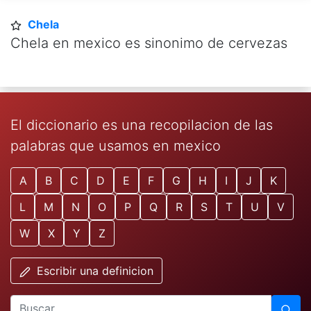
Chela
Chela en mexico es sinonimo de cervezas
El diccionario es una recopilacion de las
palabras que usamos en mexico
A
B
C
D
E
F
G
H
I
J
K
L
M
N
O
P
Q
R
S
T
U
V
W
X
Y
Z
Escribir una definicion