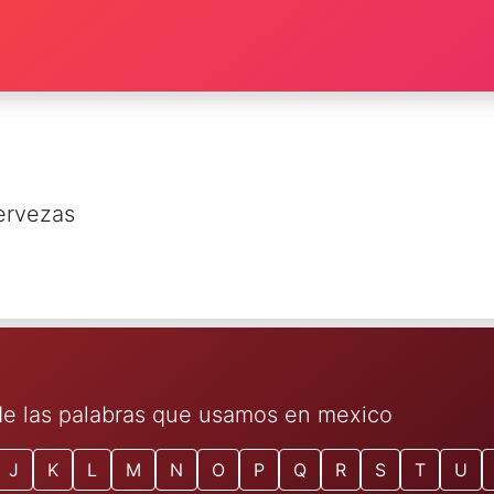
ervezas
 de las palabras que usamos en mexico
J
K
L
M
N
O
P
Q
R
S
T
U