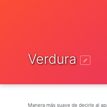
Verdura
Manera más suave de decirle al ap