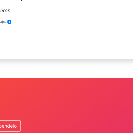
ieron
aje:
1
 pendejo