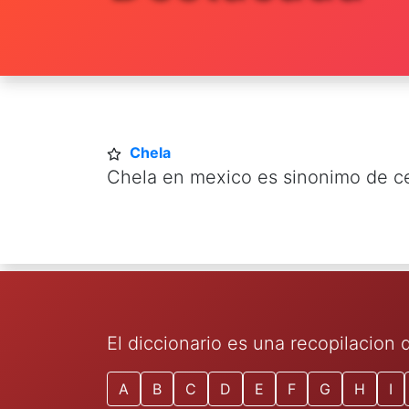
Chela
Chela en mexico es sinonimo de c
El diccionario es una recopilacion
A
B
C
D
E
F
G
H
I