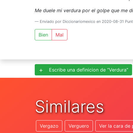
Me duele mi verdura por el golpe que me d
Enviado por Diccionariomexico en 2020-08-31 Punt
Bien
Mal
Escribe una definicion de “Verdura”
Similares
Vergazo
Verguero
Ver la cara de