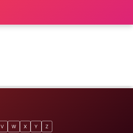
V
W
X
Y
Z