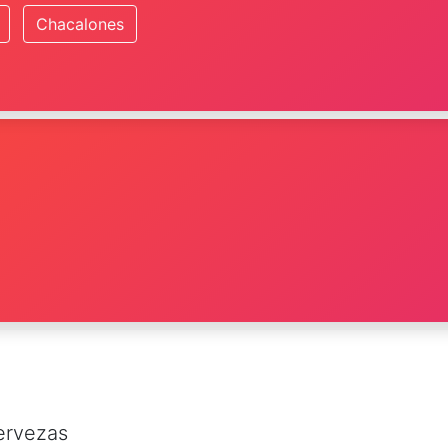
Chacalones
ervezas