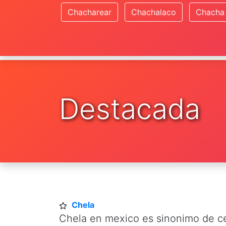
Chacharear
Chachalaco
Chacha
Destacada
Chela
Chela en mexico es sinonimo de c