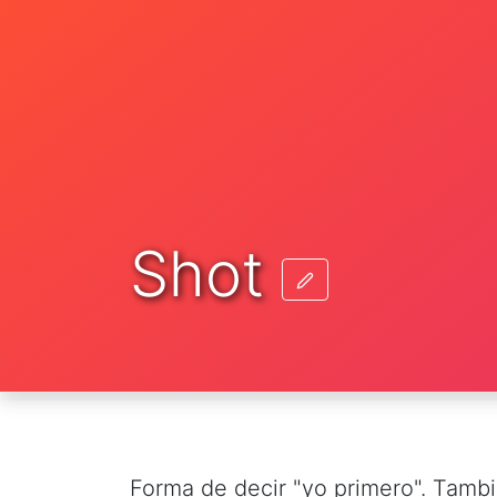
Shot
Forma de decir "yo primero". Tambi