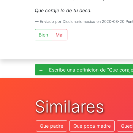
Que coraje lo de tu beca.
Enviado por Diccionariomexico en 2020-08-20 Pun
Bien
Mal
Escribe una definicion de “Que coraje
Similares
Que padre
Que poca madre
Queda