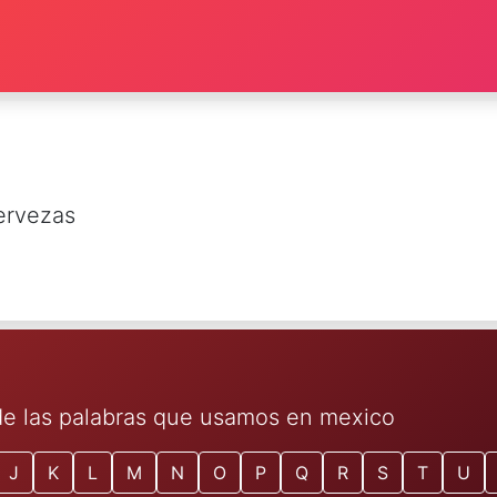
ervezas
 de las palabras que usamos en mexico
J
K
L
M
N
O
P
Q
R
S
T
U