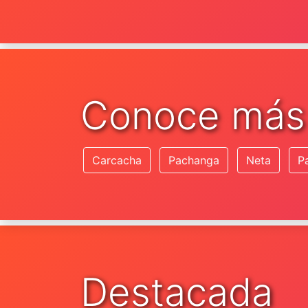
Conoce más
Carcacha
Pachanga
Neta
P
Destacada