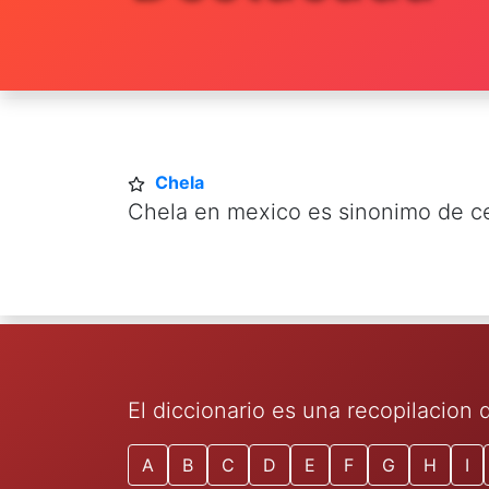
Chela
Chela en mexico es sinonimo de c
El diccionario es una recopilacion
A
B
C
D
E
F
G
H
I