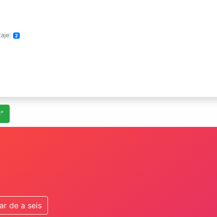
taje:
2
”
r de a seis