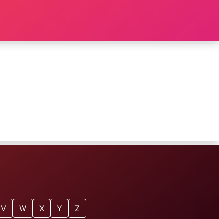
V
W
X
Y
Z