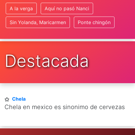
A la verga
Aquí no pasó Nanci
Sin Yolanda, Maricarmen
Ponte chingón
Destacada
Chela
Chela en mexico es sinonimo de cervezas