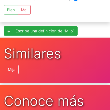
Bien
Mal
Escribe una definicion de “Mijo”
Similares
Mija
Conoce más