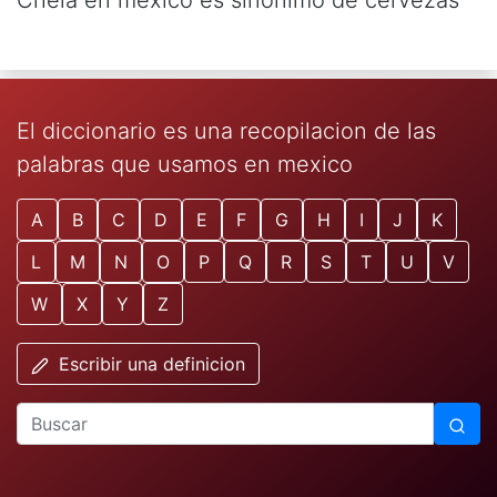
Chela en mexico es sinonimo de cervezas
El diccionario es una recopilacion de las
palabras que usamos en mexico
A
B
C
D
E
F
G
H
I
J
K
L
M
N
O
P
Q
R
S
T
U
V
W
X
Y
Z
Escribir una definicion