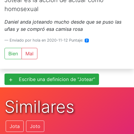
Jotear es la acción de actuar como
homosexual
Daniel anda joteando mucho desde que se puso las
uñas y se compró esa camisa rosa
Enviado por hola en 2020-11-12 Puntaje:
7
Bien
Mal
Escribe una definicion de “Jotear”
Similares
Jota
Joto