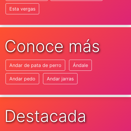
Esta vergas
Conoce más
Andar de pata de perro
Ándale
Andar pedo
Andar jarras
Destacada