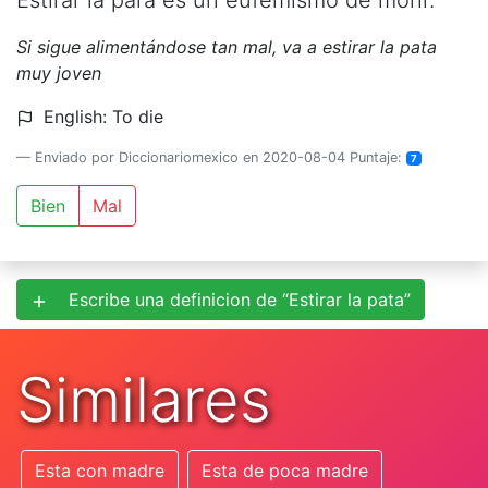
Estirar la para es un eufemismo de morir.
Si sigue alimentándose tan mal, va a estirar la pata
muy joven
English: To die
Enviado por Diccionariomexico en 2020-08-04 Puntaje:
7
Bien
Mal
Escribe una definicion de “Estirar la pata”
Similares
Esta con madre
Esta de poca madre