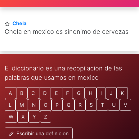
Chela
Chela en mexico es sinonimo de cervezas
El diccionario es una recopilacion de las
palabras que usamos en mexico
A
B
C
D
E
F
G
H
I
J
K
L
M
N
O
P
Q
R
S
T
U
V
W
X
Y
Z
Escribir una definicion