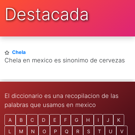
Destacada
Chela
Chela en mexico es sinonimo de cervezas
El diccionario es una recopilacion de las
palabras que usamos en mexico
A
B
C
D
E
F
G
H
I
J
K
L
M
N
O
P
Q
R
S
T
U
V