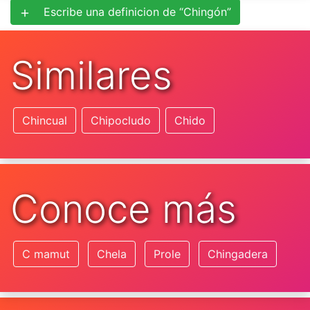
Escribe una definicion de “Chingón”
Similares
Chincual
Chipocludo
Chido
Conoce más
C mamut
Chela
Prole
Chingadera